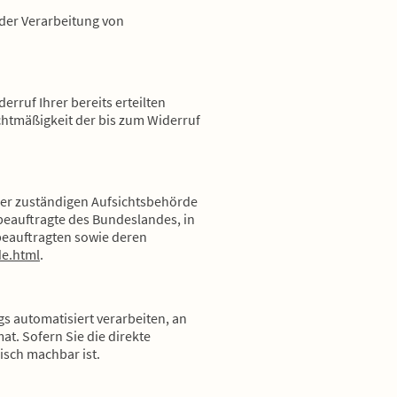
 der Verarbeitung von
rruf Ihrer bereits erteilten
echtmäßigkeit der bis zum Widerruf
 der zuständigen Aufsichtsbehörde
beauftragte des Bundeslandes, in
zbeauftragten sowie deren
de.html
.
ags automatisiert verarbeiten, an
at. Sofern Sie die direkte
isch machbar ist.