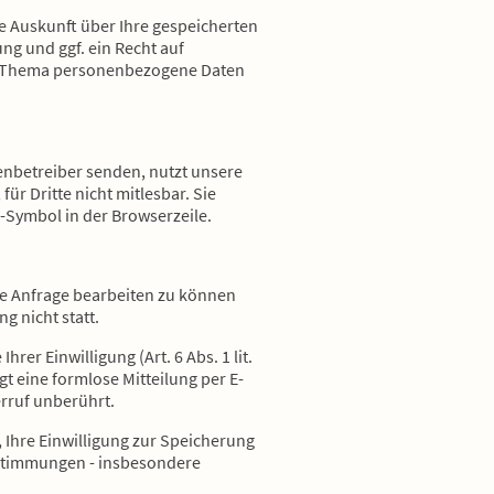
e Auskunft über Ihre gespeicherten
g und ggf. ein Recht auf
um Thema personenbezogene Daten
tenbetreiber senden, nutzt unsere
ür Dritte nicht mitlesbar. Sie
-Symbol in der Browserzeile.
re Anfrage bearbeiten zu können
g nicht statt.
er Einwilligung (Art. 6 Abs. 1 lit.
gt eine formlose Mitteilung per E-
rruf unberührt.
 Ihre Einwilligung zur Speicherung
estimmungen - insbesondere