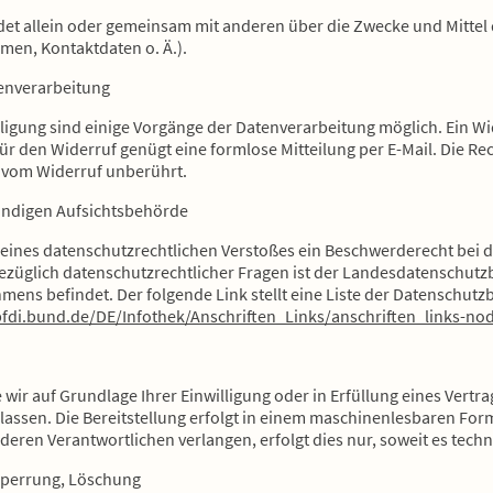
idet allein oder gemeinsam mit anderen über die Zwecke und Mittel
en, Kontaktdaten o. Ä.).
tenverarbeitung
ligung sind einige Vorgänge der Datenverarbeitung möglich. Ein Wide
 Für den Widerruf genügt eine formlose Mitteilung per E-Mail. Die R
t vom Widerruf unberührt.
ändigen Aufsichtsbehörde
le eines datenschutzrechtlichen Verstoßes ein Beschwerderecht bei
ezüglich datenschutzrechtlicher Fragen ist der Landesdatenschutz
mens befindet. Der folgende Link stellt eine Liste der Datenschut
fdi.bund.de/DE/Infothek/Anschriften_Links/anschriften_links-no
e wir auf Grundlage Ihrer Einwilligung oder in Erfüllung eines Vertr
lassen. Die Bereitstellung erfolgt in einem maschinenlesbaren Form
eren Verantwortlichen verlangen, erfolgt dies nur, soweit es techn
 Sperrung, Löschung