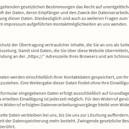
 geltenden gesetzlichen Bestimmungen das Recht auf unentgeltlich
 der Daten, deren Empfänger und den Zweck der Datenverarbeitun
hung dieser Daten. Diesbezüglich und auch zu weiteren Fragen z
e im Impressum aufgeführten Kontaktmöglichkeiten an uns wenden.
utz der Übertragung vertraulicher Inhalte, die Sie an uns als Sei
selung. Damit sind Daten, die Sie über diese Website übermitteln, f
ndung an der „https://“ Adresszeile Ihres Browsers und am Schloss
Daten werden einschließlich Ihrer Kontaktdaten gespeichert, um Ih
ustehen. Eine Weitergabe dieser Daten findet ohne Ihre Einwilligun
formular eingegebenen Daten erfolgt ausschließlich auf Grundlage Ihr
s erteilten Einwilligung ist jederzeit möglich. Für den Widerruf genü
zum Widerruf erfolgten Datenverarbeitungsvorgänge bleibt vom Wide
lte Daten verbleiben bei uns, bis Sie uns zur Löschung auffordern,
eit der Datenspeicherung mehr besteht. Zwingende gesetzliche B
berührt.